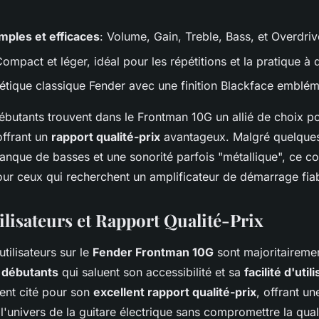
mples et efficaces
: Volume, Gain, Treble, Bass, et Overdriv
Compact et léger, idéal pour les répétitions et la pratique à 
hétique classique Fender avec une finition Blackface emblém
ébutants trouvent dans le Frontman 10G un allié de choix po
offrant un
rapport qualité-prix
avantageux. Malgré quelques
anque de basses et une sonorité parfois "métallique", ce c
ur ceux qui recherchent un amplificateur de démarrage fiab
ilisateurs et Rapport Qualité-Prix
utilisateurs sur le
Fender Frontman 10G
sont majoritairemen
s
débutants
qui saluent son accessibilité et sa
facilité d'util
ent cité pour son
excellent rapport qualité-prix
, offrant un
'univers de la guitare électrique sans compromettre la qual