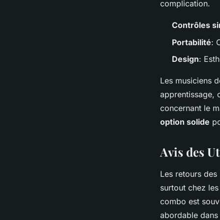
complication.
Contrôles si
Portabilité
: 
Design
: Est
Les musiciens d
apprentissage, 
concernant le m
option solide
po
Avis des Ut
Les retours des 
surtout chez le
combo est souv
abordable dans l