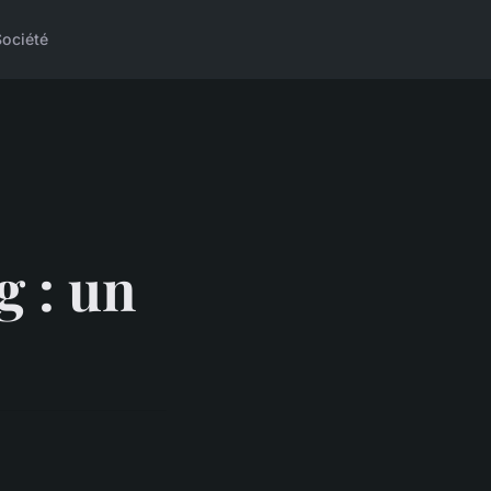
Société
g : un