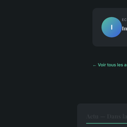
EC
I
In
← Voir tous les a
Actu — Dans l