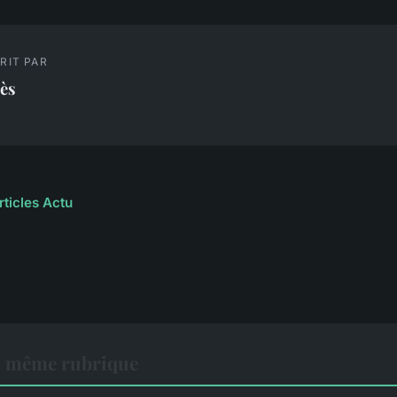
RIT PAR
ès
rticles Actu
a même rubrique