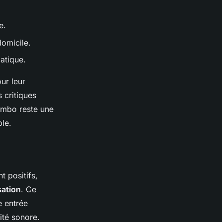
e.
domicile.
atique.
ur leur
 critiques
ombo reste une
le.
t positifs,
isation
. Ce
e entrée
ité sonore.