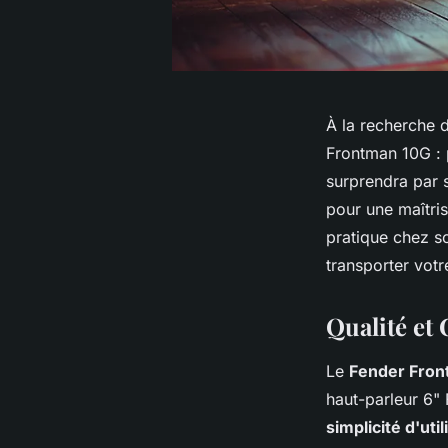
À la recherche d
Frontman 10G : 
surprendra par s
pour une maîtris
pratique chez so
transporter votr
Qualité et
Le
Fender Fron
haut-parleur 6" 
simplicité d'util