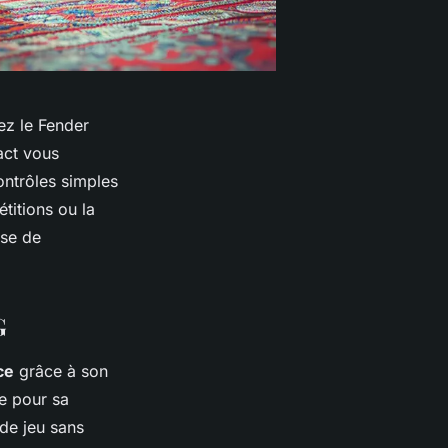
ez le Fender
act vous
ontrôles simples
étitions ou la
sse de
G
ce
grâce à son
le pour sa
 de jeu sans