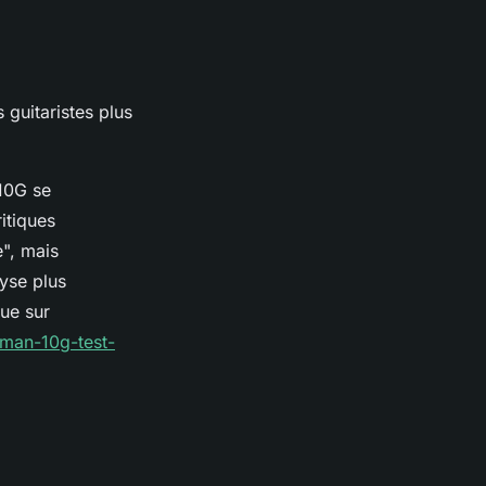
 guitaristes plus
 10G se
itiques
", mais
yse plus
que sur
tman-10g-test-