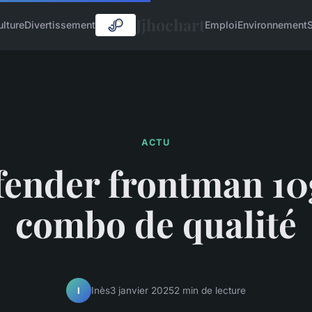
Jjhochart
ulture
Divertissement
Emploi
Environnement
ACTU
fender frontman 10
combo de qualité
Inès
3 janvier 2025
2 min de lecture
I