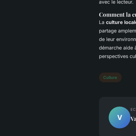
avec le lecteur.
Comment la cul
La
culture local
partage amplemen
de leur environ
démarche aide à 
perspectives cul
Culture
EC
V
Va