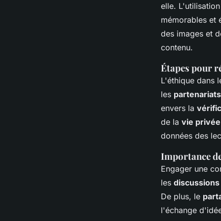
elle. L'utilisatio
mémorables et 
des images et de
contenu.
Étapes pour ré
L'éthique dans l
les
partenariats
envers la
vérifi
de la
vie privée
données des lec
Importance de
Engager une com
les
discussions
De plus, le
part
l'échange d'idée