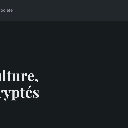
Société
lture,
ryptés