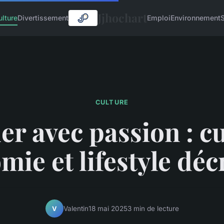
Jjhochart
ulture
Divertissement
Emploi
Environnement
CULTURE
er avec passion : cu
mie et lifestyle déc
Valentin
18 mai 2025
3 min de lecture
V