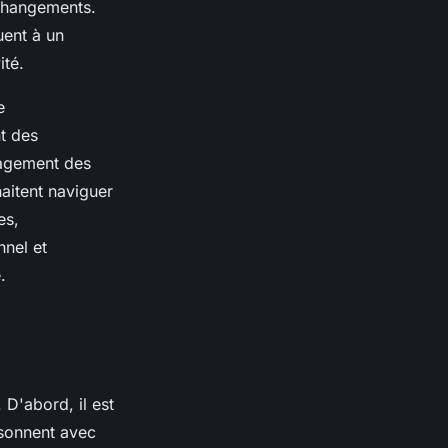
 changements.
uent à un
ité.
e
t des
gagement des
aitent naviguer
es,
nel et
.
D'abord, il est
ésonnent avec