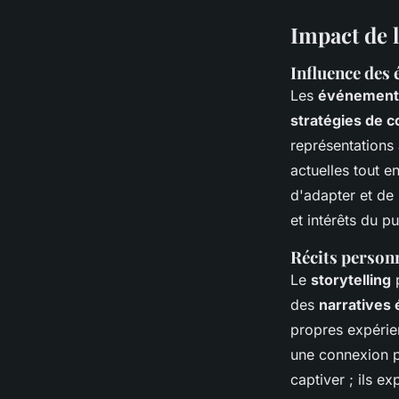
Impact de l
Influence des 
Les
événements
stratégies de 
représentations 
actuelles tout e
d'adapter et de 
et intérêts du p
Récits personn
Le
storytelling
p
des
narratives
propres expérien
une connexion p
captiver ; ils ex