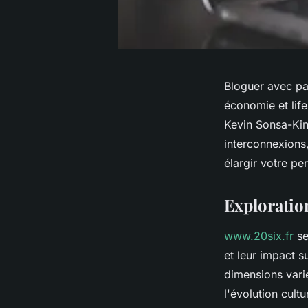
Bloguer avec pas
économie et life
Kevin Sonsa-Kini
interconnexions,
élargir votre pe
Exploration
www.20six.fr
se
et leur impact s
dimensions varié
l'évolution cult