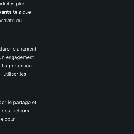
rticles plus
yants
tels que
ctivité du
clarer clairement
. Un engagement
. La protection
utiliser les
l
er le partage et
é
des lecteurs.
ce pour