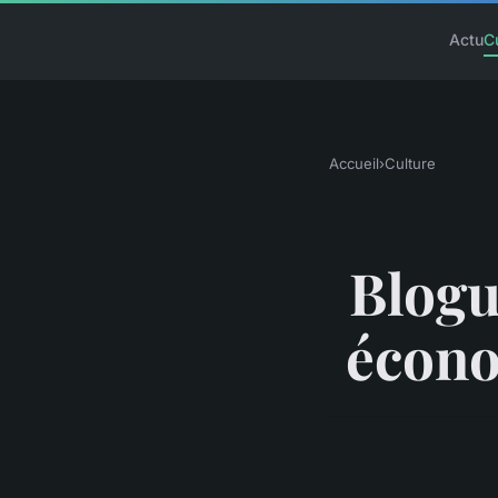
Actu
C
Accueil
›
Culture
Blogu
écono