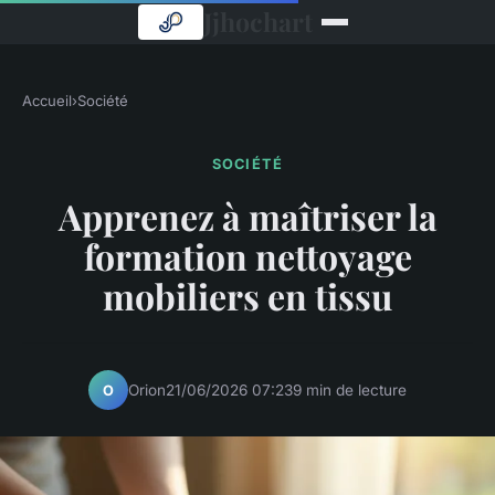
Jjhochart
Accueil
›
Société
SOCIÉTÉ
Apprenez à maîtriser la
formation nettoyage
mobiliers en tissu
Orion
21/06/2026 07:23
9 min de lecture
O